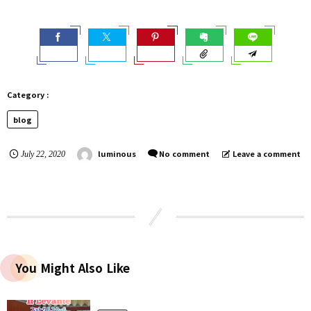
blog
luminous
No comment
Leave a comment
July
22
,
2020
You Might Also Like