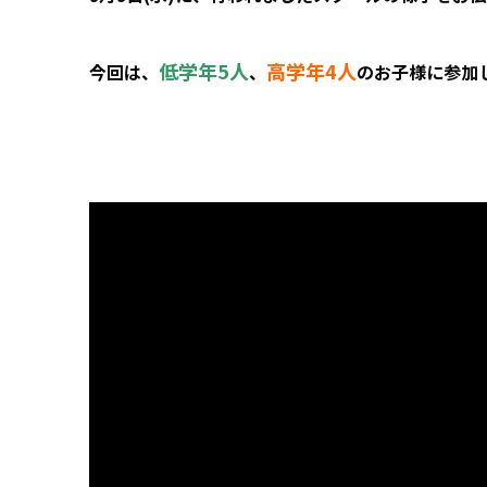
低学年5人
高学年4人
今回は、
、
のお子様に参加