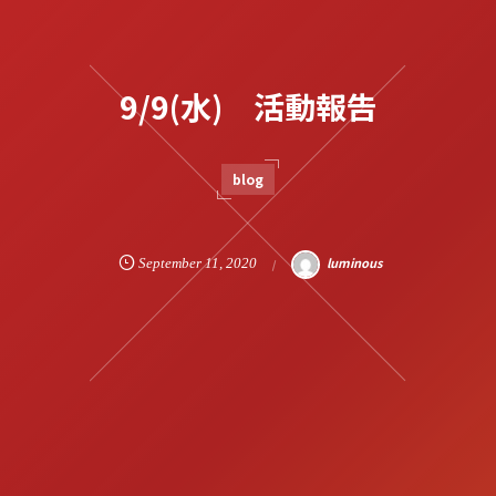
9/9(水) 活動報告
blog
luminous
September
11
,
2020