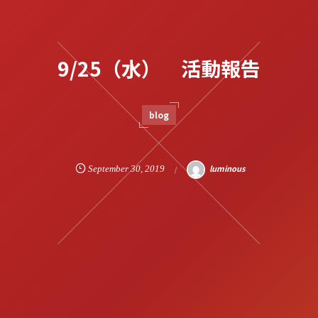
9/25（水） 活動報告
blog
luminous
September
30
,
2019